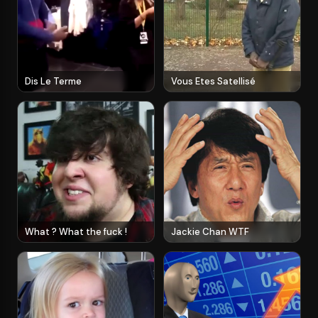
Dis Le Terme
Vous Etes Satellisé
What ? What the fuck !
Jackie Chan WTF