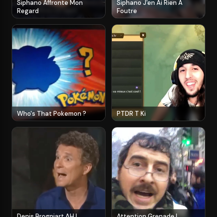
Siphano Affronte Mon
Siphano J'en Ai Rien A
Regard
Foutre
Who's That Pokemon ?
PTDR T Ki
Denis Brogniart AH !
Attention Grenade !