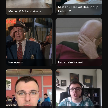
Mister V Ca Fait Beaucoup
Mister V Attend Assis
La Non ?
Facepalm
Facepalm Picard