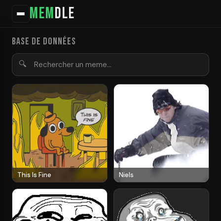
MEM
DLE
Base de données
🔍
This Is Fine
Niels